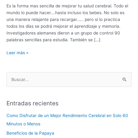
Cerebral
Es la forma mas sencilla de mejorar tu salud cerebral. Todo el
en
mundo lo puede hacer….hasta incluso los bebes. No solo es
Solo
una manera relajante para recargar…… pero si lo practica
60
todos los días se podrá mejorar el aprendizaje y memoria.
Minutos
Investigadores alemanes dieron a un grupo de control 90
o
palabras sencillas para estudia. También se […]
Menos
Leer más »
B
u
s
Entradas recientes
c
a
Como Disfrutar de un Mejor Rendimiento Cerebral en Solo 60
r
Minutos o Menos
p
Beneficios de la Papaya