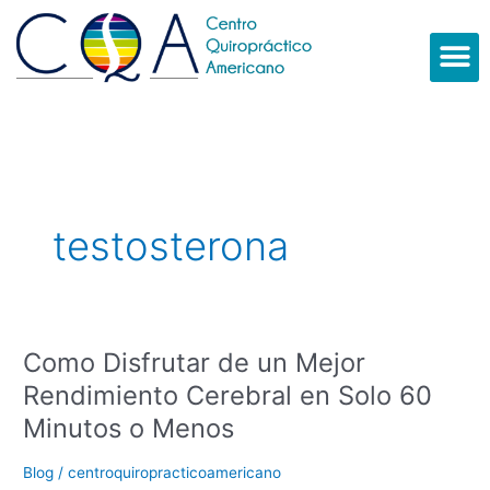
Ir
al
contenido
M
testosterona
Como Disfrutar de un Mejor
Como
Disfrutar
Rendimiento Cerebral en Solo 60
de
Minutos o Menos
un
Mejor
Blog
/
centroquiropracticoamericano
Rendimiento